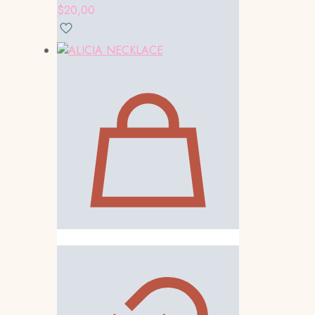
$
20,00