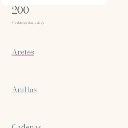
200
+
Productos Exclusivos
Aretes
Anillos
Cadenas