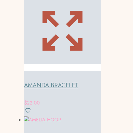
AMANDA BRACELET
$
22,00