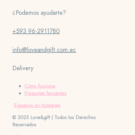
wsparcia. Alternatywą mogą być serwisy z
licencją europejską, które zapewniają
¿Podemos ayudarte?
zgodność z przepisami o swobodzie
świadczenia usług. Niezależnie od wyboru,
+593 96-2911780
najważniejsze jest bezpieczeństwo gracza
– ochrona danych, szybkie wypłaty i
certyfikowane gry. Właśnie te elementy
info@loveandgift.com.ec
świadczą o jakości platformy hazardowej.
Delivery
Cómo funciona
Preguntas fecuentes
Síguenos en Instagram
© 2025 Love&gift | Todos los Derechos
Reservados