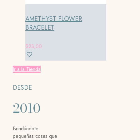
AMETHYST FLOWER
BRACELET
$
23,00
Ir a la Tienda
DESDE
2010
Brindándote
pequeñas cosas que