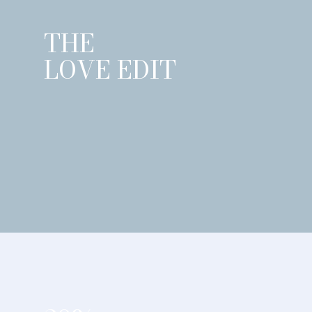
THE
LOVE EDIT