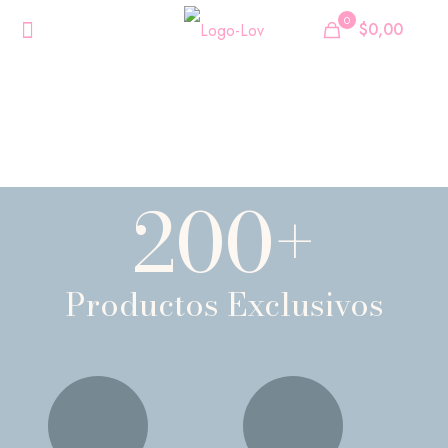
0
$0,00
200
+
Productos Exclusivos