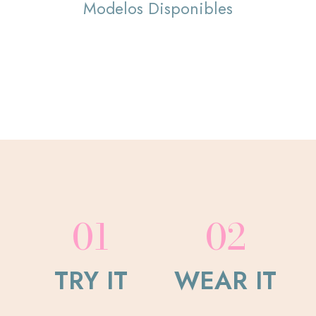
Modelos Disponibles
01
02
TRY IT
WEAR IT