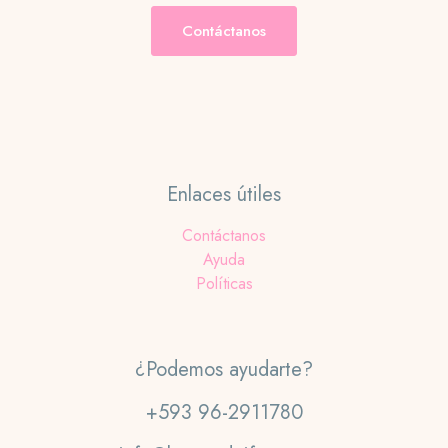
oferować podobny interfejs, klasyczne automaty czy
Contáctanos
live casino, ale nie każda spełnia lokalne wymogi
prawne. Przed wyborem warto przeanalizować warunki
korzystania, obecność w rejestrze stron zakazanych i
dostępność polskojęzycznego wsparcia. Alternatywą
mogą być serwisy z licencją europejską, które
zapewniają zgodność z przepisami o swobodzie
świadczenia usług. Niezależnie od wyboru,
Enlaces útiles
najważniejsze jest bezpieczeństwo gracza – ochrona
Contáctanos
danych, szybkie wypłaty i certyfikowane gry. Właśnie
Ayuda
te elementy świadczą o jakości platformy hazardowej.
Políticas
¿Podemos ayudarte?
+593 96-2911780