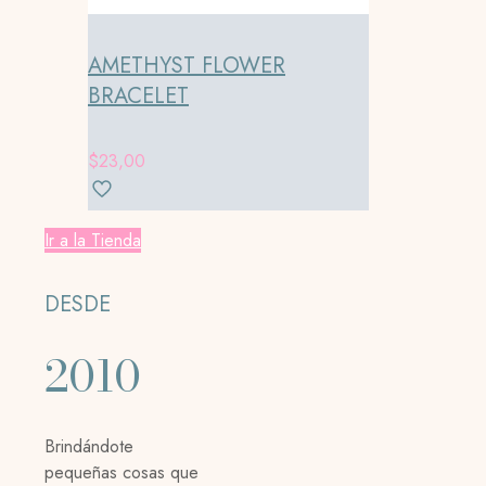
AMETHYST FLOWER
BRACELET
$
23,00
Ir a la Tienda
DESDE
2010
Brindándote
pequeñas cosas que