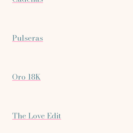
Pulseras
Oro 18K
The Love Edit