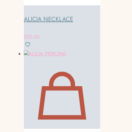
ALICIA NECKLACE
$
32,00