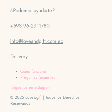
wsparcia. Alternatywą mogą być serwisy z
licencją europejską, które zapewniają
¿Podemos ayudarte?
zgodność z przepisami o swobodzie
świadczenia usług. Niezależnie od wyboru,
+593 96-2911780
najważniejsze jest bezpieczeństwo gracza
– ochrona danych, szybkie wypłaty i
certyfikowane gry. Właśnie te elementy
info@loveandgift.com.ec
świadczą o jakości platformy hazardowej.
Delivery
Cómo funciona
Preguntas fecuentes
Síguenos en Instagram
© 2025 Love&gift | Todos los Derechos
Reservados