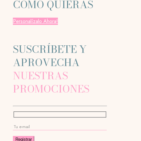
COMO QUIERAS
Personalízalo Ahora!
SUSCRÍBETE Y
APROVECHA
NUESTRAS
PROMOCIONES