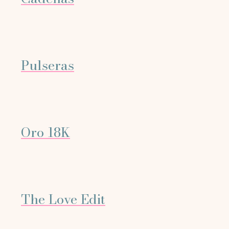
Pulseras
Oro 18K
The Love Edit