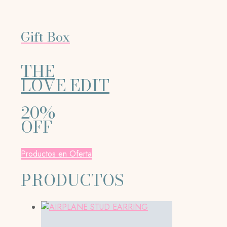
Gift Box
THE
LOVE EDIT
20%
OFF
Productos en Oferta
PRODUCTOS