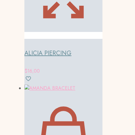
ALICIA PIERCING
$
16,00