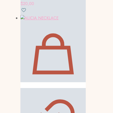
$
20,00