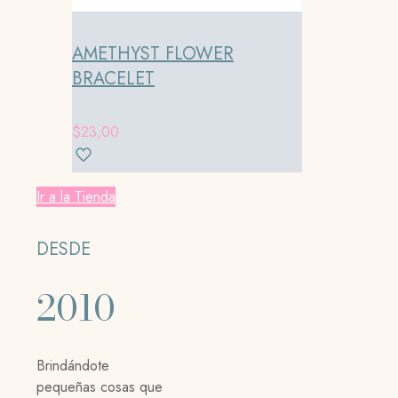
AMETHYST FLOWER
BRACELET
$
23,00
Ir a la Tienda
DESDE
2010
Brindándote
pequeñas cosas que