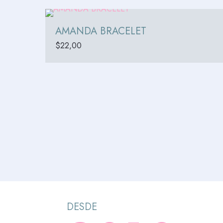
AMANDA BRACELET
$
22,00
DESDE