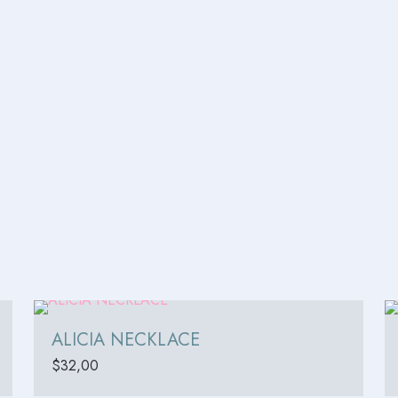
ALICIA NECKLACE
$
32,00