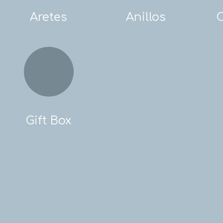
Aretes
Anillos
Gift Box