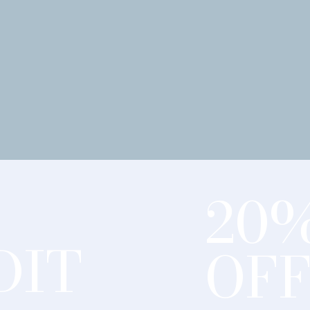
20
DIT
OF