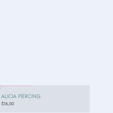
ALICIA PIERCING
$
16,00