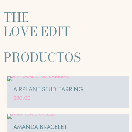
THE
LOVE EDIT
PRODUCTOS
AIRPLANE STUD EARRING
$
20,00
AMANDA BRACELET