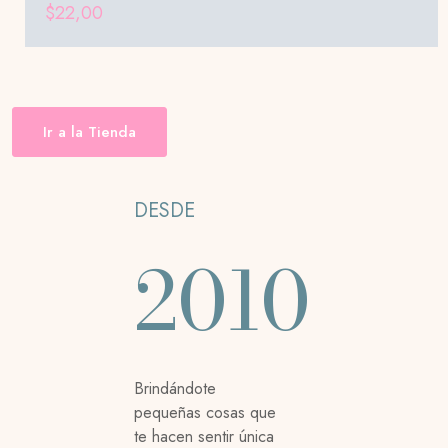
$
22,00
Ir a la Tienda
DESDE
2010
Brindándote
pequeñas cosas que
te hacen sentir única