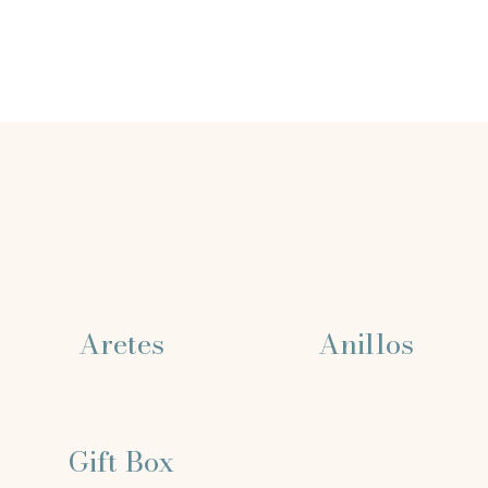
Aretes
Anillos
Gift Box