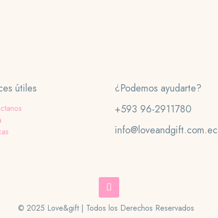
atyw zgodnych z przep
obne do total casino
, powinni zwracać uwagę nie tylko na wygląd 
 może oferować podobny interfejs, klasyczne automaty czy live cas
warunki korzystania, obecność w rejestrze stron zakazanych i do
pejską, które zapewniają zgodność z przepisami o swobodzie świ
ces útiles
¿Podemos ayudarte?
hrona danych, szybkie wypłaty i certyfikowane gry. Właśnie te el
+593 96-2911780
ctanos
a
info@loveandgift.com.ec
cas
© 2025 Love&gift | Todos los Derechos Reservados