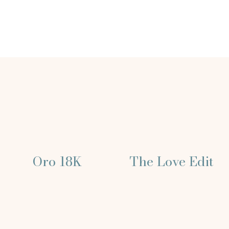
Oro 18K
The Love Edit