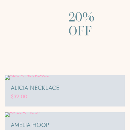
20%
OFF
ALICIA NECKLACE
$
32,00
AMELIA HOOP