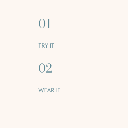
01
TRY IT
02
WEAR IT