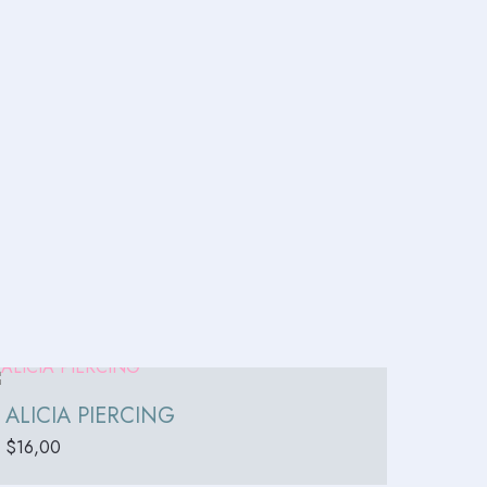
ALICIA PIERCING
$
16,00