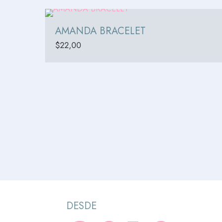
AMANDA BRACELET
$
22,00
DESDE