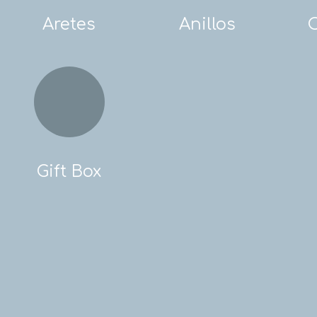
Aretes
Anillos
Gift Box