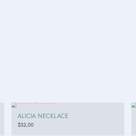
ALICIA NECKLACE
$
32,00