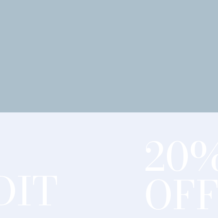
20
DIT
OF