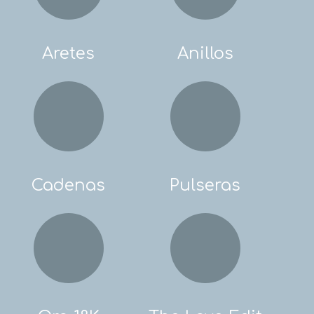
Aretes
Anillos
Cadenas
Pulseras