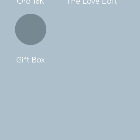
Oro 18K
The Love Edit
Gift Box