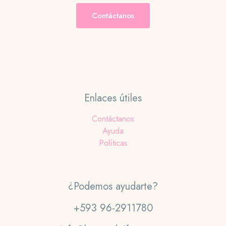
oferować podobny interfejs, klasyczne automaty czy
Contáctanos
live casino, ale nie każda spełnia lokalne wymogi
prawne. Przed wyborem warto przeanalizować warunki
korzystania, obecność w rejestrze stron zakazanych i
dostępność polskojęzycznego wsparcia. Alternatywą
mogą być serwisy z licencją europejską, które
zapewniają zgodność z przepisami o swobodzie
świadczenia usług. Niezależnie od wyboru,
Enlaces útiles
najważniejsze jest bezpieczeństwo gracza – ochrona
Contáctanos
danych, szybkie wypłaty i certyfikowane gry. Właśnie
Ayuda
te elementy świadczą o jakości platformy hazardowej.
Políticas
¿Podemos ayudarte?
+593 96-2911780