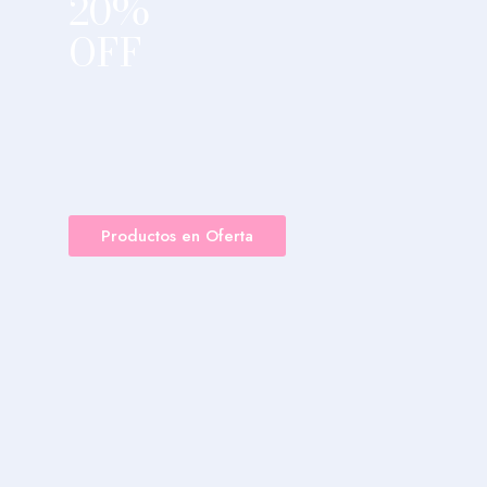
20%
OFF
Productos en Oferta