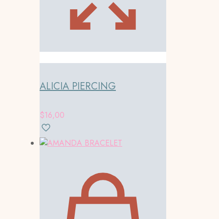
ALICIA PIERCING
$
16,00