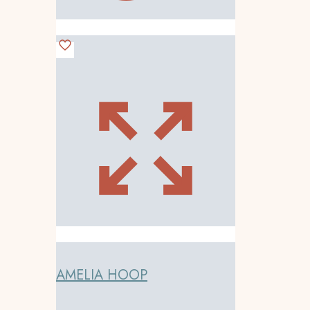
AMELIA HOOP