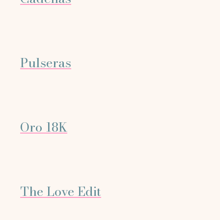
Pulseras
Oro 18K
The Love Edit