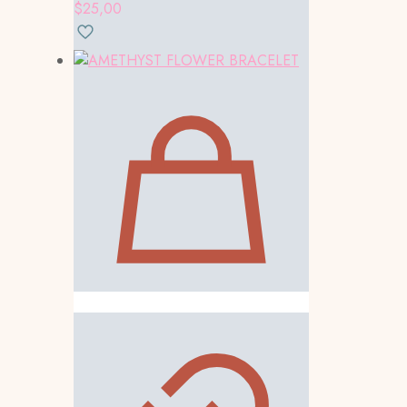
$
25,00