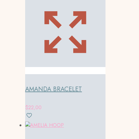
AMANDA BRACELET
$
22,00