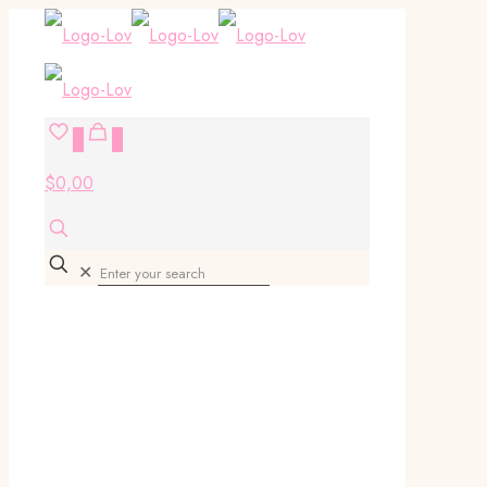
0
0
$0,00
✕