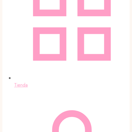
Tienda