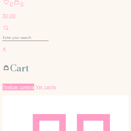
0
0
$0,00
✕
Cart
Finalizar compra
Ver carrito