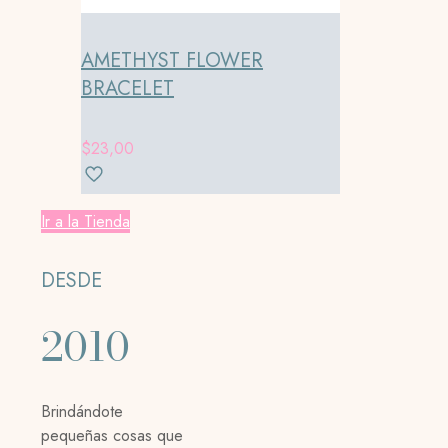
AMETHYST FLOWER
BRACELET
$
23,00
Ir a la Tienda
DESDE
2010
Brindándote
pequeñas cosas que