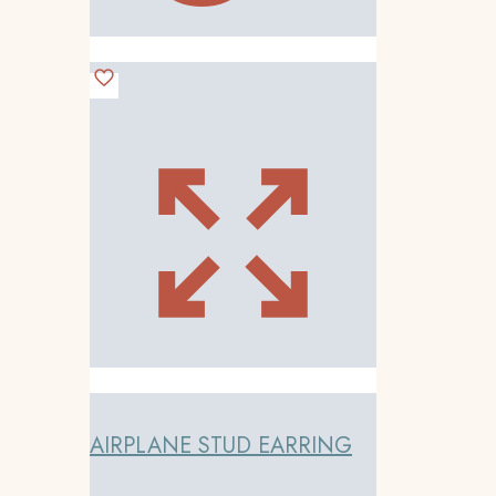
AIRPLANE STUD EARRING