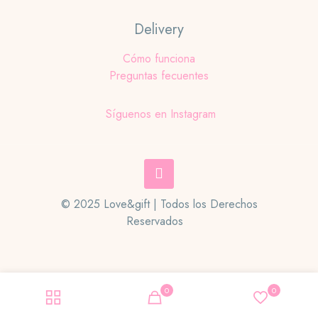
Delivery
Cómo funciona
Preguntas fecuentes
Síguenos en Instagram
© 2025 Love&gift | Todos los Derechos
Reservados
0
0