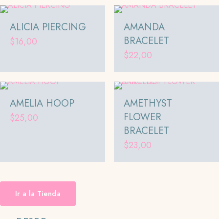
ALICIA PIERCING
AMANDA
BRACELET
$
16,00
$
22,00
AMELIA HOOP
AMETHYST
FLOWER
$
25,00
BRACELET
$
23,00
Ir a la Tienda