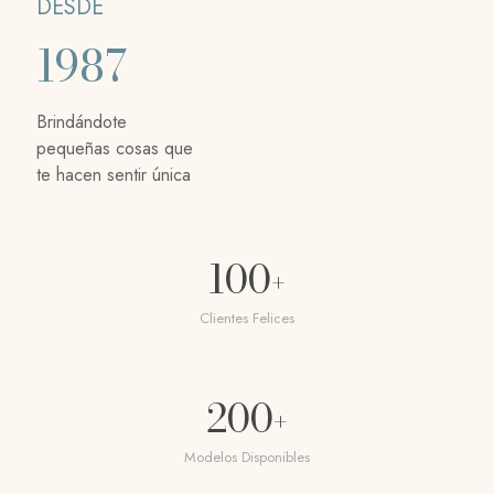
DESDE
1987
Brindándote
pequeñas cosas que
te hacen sentir única
100
+
Clientes Felices
200
+
Modelos Disponibles