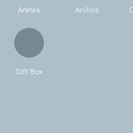
Aretes
Anillos
Gift Box