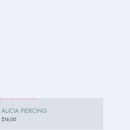
ALICIA PIERCING
$
16,00