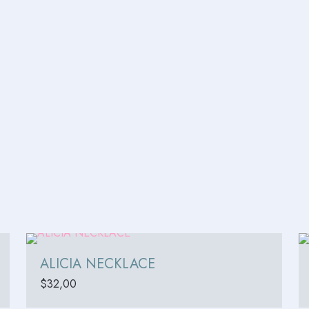
ALICIA NECKLACE
$
32,00