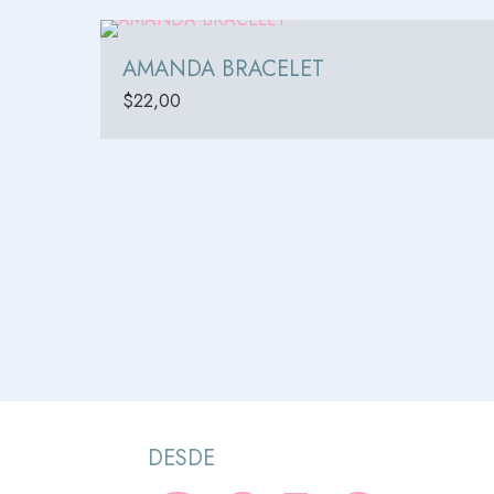
AMANDA BRACELET
$
22,00
DESDE