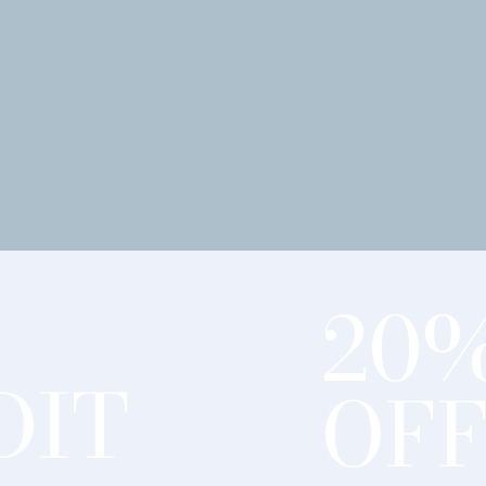
20
DIT
OF