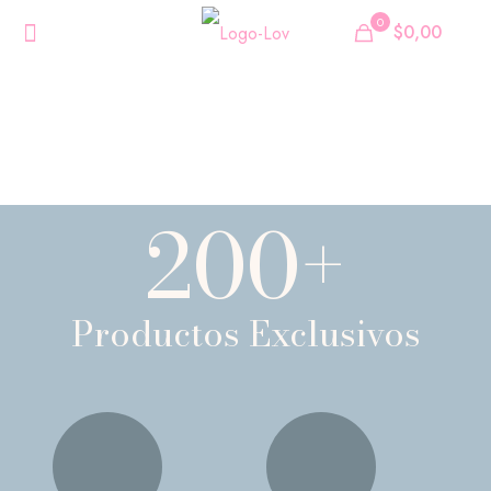
0
$0,00
200
+
Productos Exclusivos