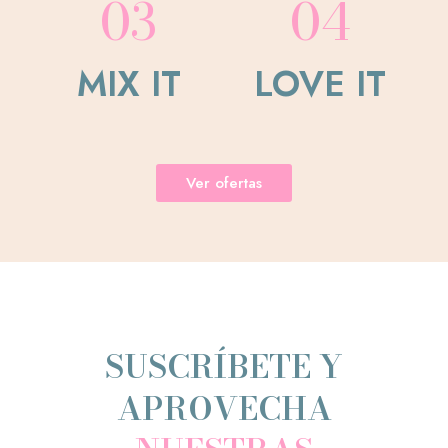
03
04
MIX IT
LOVE IT
Ver ofertas
SUSCRÍBETE Y
APROVECHA