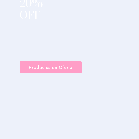
20%
OFF
Productos en Oferta