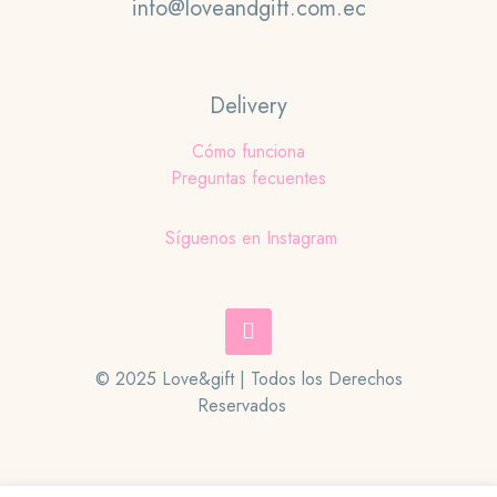
info@loveandgift.com.ec
Delivery
Cómo funciona
Preguntas fecuentes
Síguenos en Instagram
© 2025 Love&gift | Todos los Derechos
Reservados