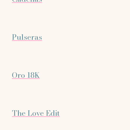
Pulseras
Oro 18K
The Love Edit