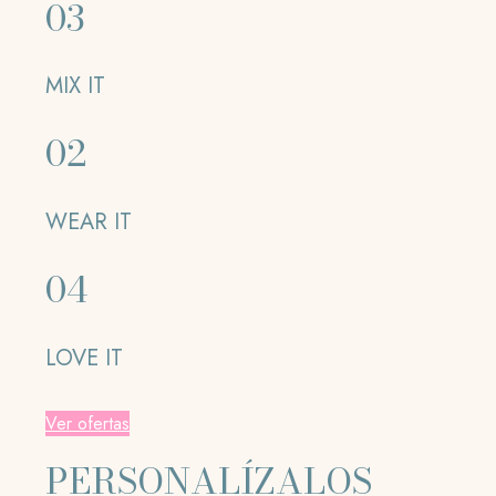
03
MIX IT
02
WEAR IT
04
LOVE IT
Ver ofertas
PERSONALÍZALOS