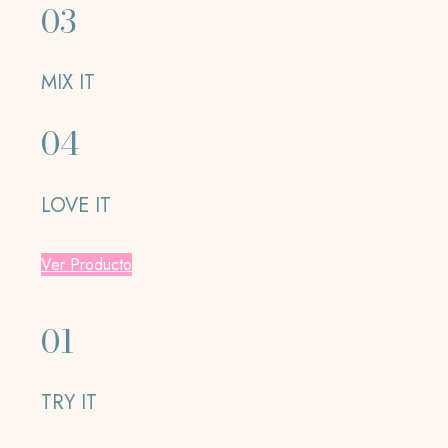
03
MIX IT
04
LOVE IT
Ver Producto
01
TRY IT