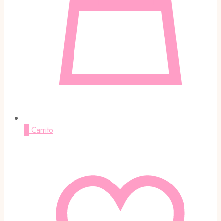
0
Carrito