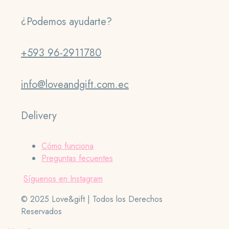
wsparcia. Alternatywą mogą być serwisy z
licencją europejską, które zapewniają
¿Podemos ayudarte?
zgodność z przepisami o swobodzie
świadczenia usług. Niezależnie od wyboru,
+593 96-2911780
najważniejsze jest bezpieczeństwo gracza
– ochrona danych, szybkie wypłaty i
certyfikowane gry. Właśnie te elementy
info@loveandgift.com.ec
świadczą o jakości platformy hazardowej.
Delivery
Cómo funciona
Preguntas fecuentes
Síguenos en Instagram
© 2025 Love&gift | Todos los Derechos
Reservados