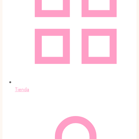
Tienda