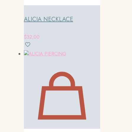
ALICIA NECKLACE
$
32,00