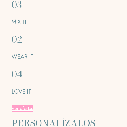
03
MIX IT
02
WEAR IT
04
LOVE IT
Ver ofertas
PERSONALÍZALOS