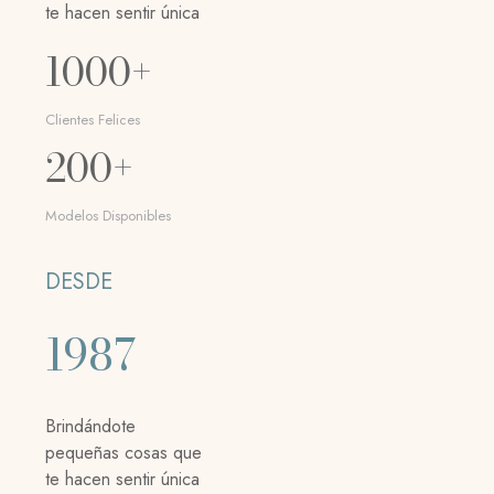
te hacen sentir única
1000
+
Clientes Felices
200
+
Modelos Disponibles
DESDE
1987
Brindándote
pequeñas cosas que
te hacen sentir única