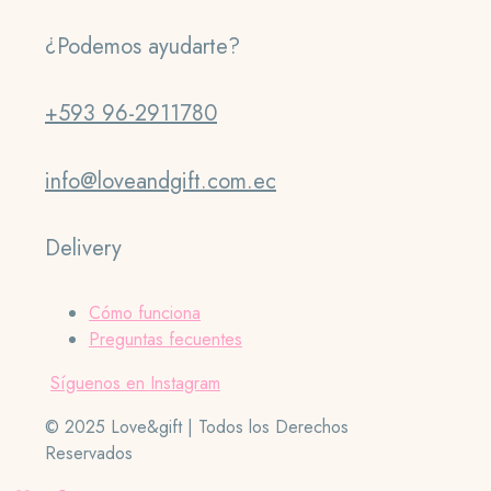
wsparcia. Alternatywą mogą być serwisy z
licencją europejską, które zapewniają
¿Podemos ayudarte?
zgodność z przepisami o swobodzie
świadczenia usług. Niezależnie od wyboru,
+593 96-2911780
najważniejsze jest bezpieczeństwo gracza
– ochrona danych, szybkie wypłaty i
certyfikowane gry. Właśnie te elementy
info@loveandgift.com.ec
świadczą o jakości platformy hazardowej.
Delivery
Cómo funciona
Preguntas fecuentes
Síguenos en Instagram
© 2025 Love&gift | Todos los Derechos
Reservados