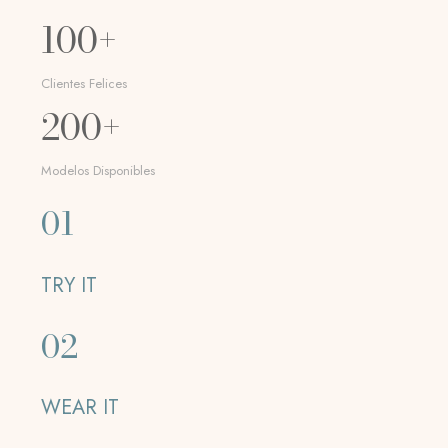
100
+
Clientes Felices
200
+
Modelos Disponibles
01
TRY IT
02
WEAR IT