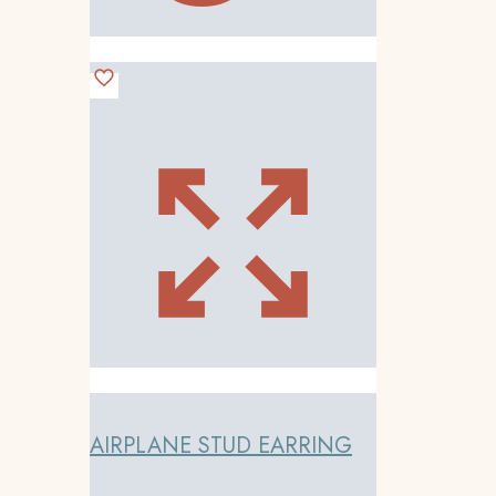
AIRPLANE STUD EARRING