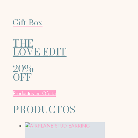
Gift Box
THE
LOVE EDIT
20%
OFF
Productos en Oferta
PRODUCTOS