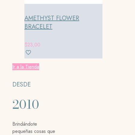
AMETHYST FLOWER
BRACELET
$
23,00
Ir a la Tienda
DESDE
2010
Brindándote
pequeñas cosas que