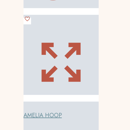
AMELIA HOOP