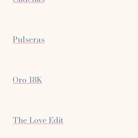
Pulseras
Oro 18K
The Love Edit