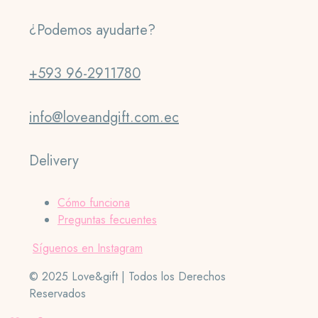
wsparcia. Alternatywą mogą być serwisy z
licencją europejską, które zapewniają
¿Podemos ayudarte?
zgodność z przepisami o swobodzie
świadczenia usług. Niezależnie od wyboru,
+593 96-2911780
najważniejsze jest bezpieczeństwo gracza
– ochrona danych, szybkie wypłaty i
certyfikowane gry. Właśnie te elementy
info@loveandgift.com.ec
świadczą o jakości platformy hazardowej.
Delivery
Cómo funciona
Preguntas fecuentes
Síguenos en Instagram
© 2025 Love&gift | Todos los Derechos
Reservados