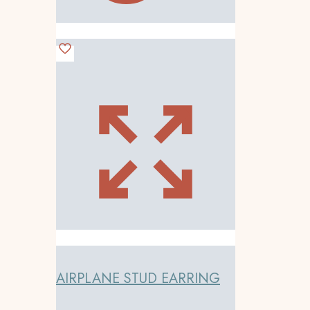
AIRPLANE STUD EARRING