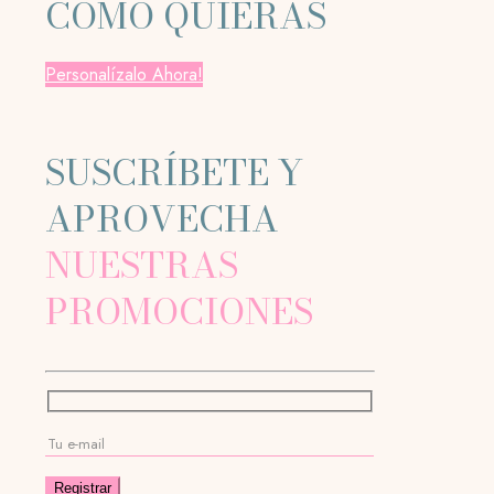
COMO QUIERAS
Personalízalo Ahora!
SUSCRÍBETE Y
APROVECHA
NUESTRAS
PROMOCIONES