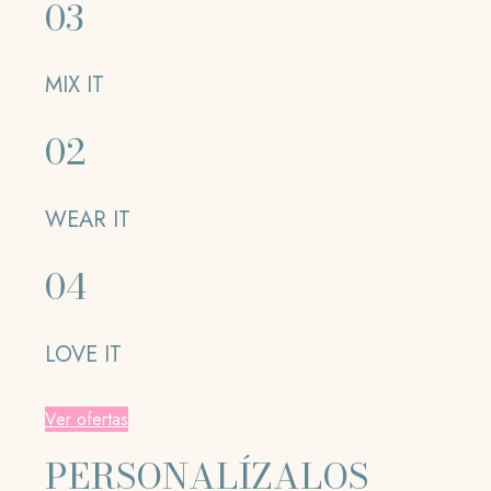
03
MIX IT
02
WEAR IT
04
LOVE IT
Ver ofertas
PERSONALÍZALOS