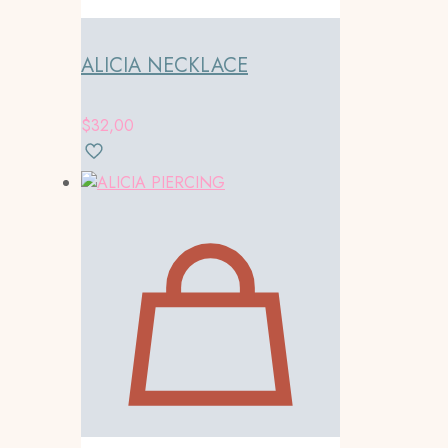
ALICIA NECKLACE
$
32,00