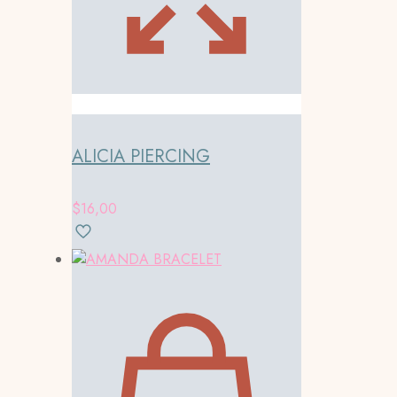
ALICIA PIERCING
$
16,00