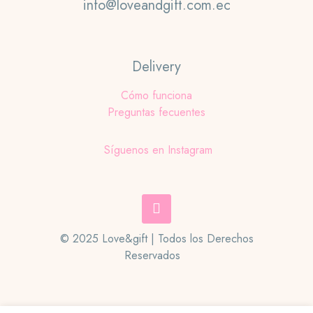
info@loveandgift.com.ec
Delivery
Cómo funciona
Preguntas fecuentes
Síguenos en Instagram
© 2025 Love&gift | Todos los Derechos
Reservados