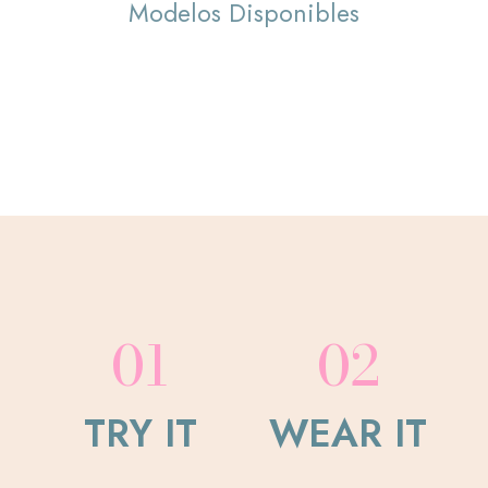
Modelos Disponibles
01
02
TRY IT
WEAR IT