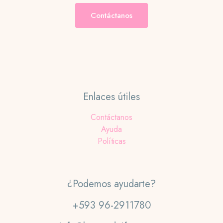
oferować podobny interfejs, klasyczne automaty czy
Contáctanos
live casino, ale nie każda spełnia lokalne wymogi
prawne. Przed wyborem warto przeanalizować warunki
korzystania, obecność w rejestrze stron zakazanych i
dostępność polskojęzycznego wsparcia. Alternatywą
mogą być serwisy z licencją europejską, które
zapewniają zgodność z przepisami o swobodzie
świadczenia usług. Niezależnie od wyboru,
Enlaces útiles
najważniejsze jest bezpieczeństwo gracza – ochrona
Contáctanos
danych, szybkie wypłaty i certyfikowane gry. Właśnie
Ayuda
te elementy świadczą o jakości platformy hazardowej.
Políticas
¿Podemos ayudarte?
+593 96-2911780