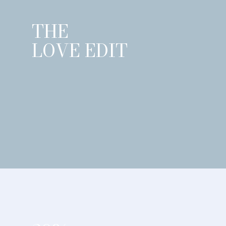
THE
LOVE EDIT