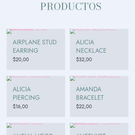
PRODUCTOS
AIRPLANE STUD
ALICIA
EARRING
NECKLACE
$
20,00
$
32,00
ALICIA
AMANDA
PIERCING
BRACELET
$
16,00
$
22,00