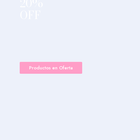
20%
OFF
Productos en Oferta