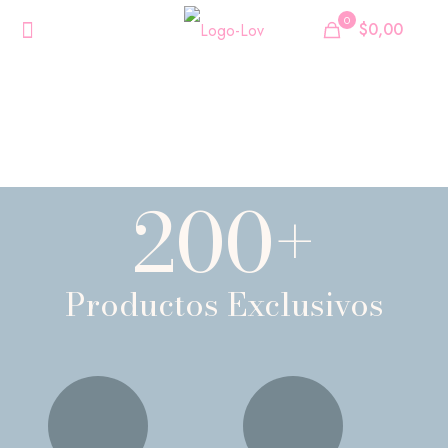
0
$0,00
200
+
Productos Exclusivos