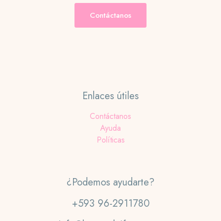
oferować podobny interfejs, klasyczne automaty czy
Contáctanos
live casino, ale nie każda spełnia lokalne wymogi
prawne. Przed wyborem warto przeanalizować warunki
korzystania, obecność w rejestrze stron zakazanych i
dostępność polskojęzycznego wsparcia. Alternatywą
mogą być serwisy z licencją europejską, które
zapewniają zgodność z przepisami o swobodzie
świadczenia usług. Niezależnie od wyboru,
Enlaces útiles
najważniejsze jest bezpieczeństwo gracza – ochrona
Contáctanos
danych, szybkie wypłaty i certyfikowane gry. Właśnie
Ayuda
te elementy świadczą o jakości platformy hazardowej.
Políticas
¿Podemos ayudarte?
+593 96-2911780