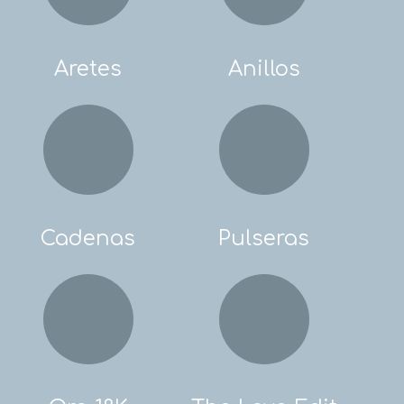
Aretes
Anillos
Cadenas
Pulseras