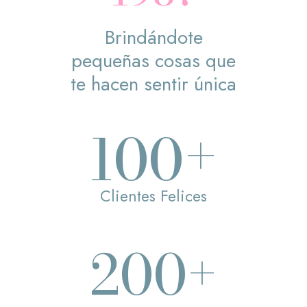
Brindándote
pequeñas cosas que
te hacen sentir única
+
100
Clientes Felices
+
200