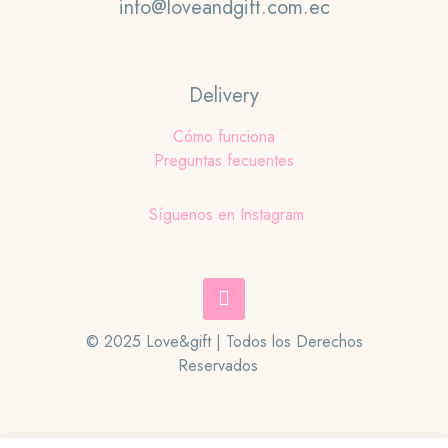
info@loveandgift.com.ec
Delivery
Cómo funciona
Preguntas fecuentes
Síguenos en Instagram
© 2025 Love&gift | Todos los Derechos
Reservados