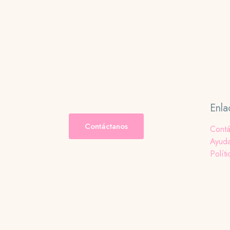
Enla
Contáctanos
Contá
Ayud
Políti