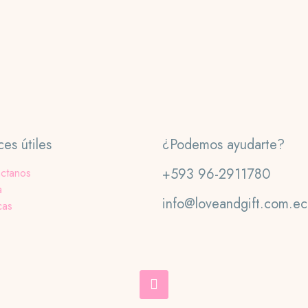
ces útiles
¿Podemos ayudarte?
+593 96-2911780
ctanos
a
info@loveandgift.com.ec
cas