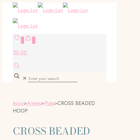
0
0
$0,00
✕
Inicio
>
Aretes
>
Plata
>
CROSS BEADED
HOOP
CROSS BEADED