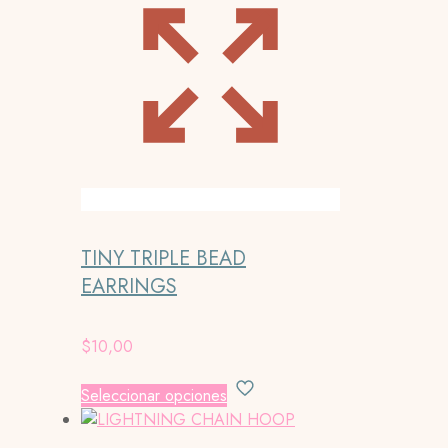
TINY TRIPLE BEAD
EARRINGS
$
10,00
Este
Seleccionar opciones
producto
tiene