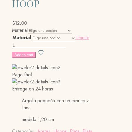
HOOP
$
12,00
Material
Material
Limpiar
CROSS
BEADED
Add to cart
HOOP
cantidad
Pago fácil
Entrega en 24 horas
Argolla pequeña con un mini cruz
llana
medida 1,20 cm
Categorías:
Aretes
,
Hoops
,
Plata
,
Plata