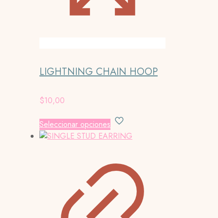
LIGHTNING CHAIN HOOP
$
10,00
Este
Seleccionar opciones
producto
tiene
múltiples
variantes.
Las
opciones
se
pueden