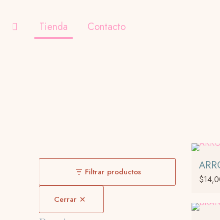
Tienda
Contacto
ARR
Filtrar productos
$
14,
Este
Cerrar
product