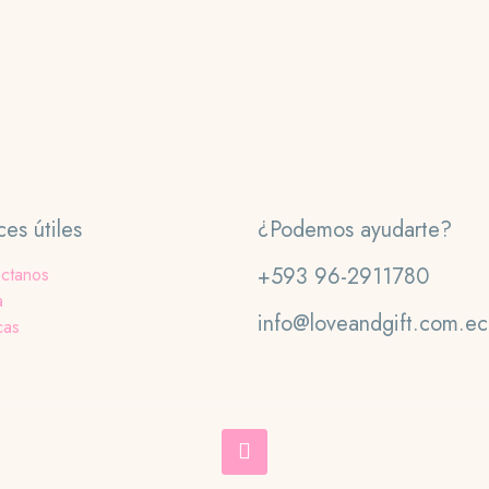
ces útiles
¿Podemos ayudarte?
+593 96-2911780
ctanos
a
info@loveandgift.com.ec
cas