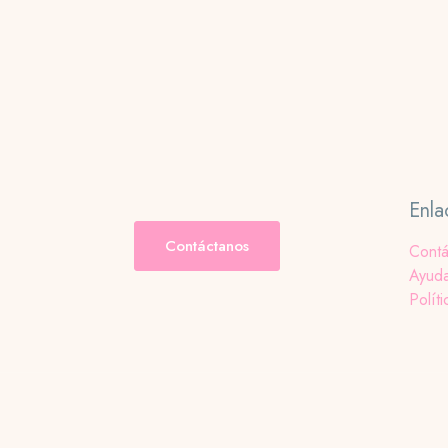
Enla
Contáctanos
Contá
Ayud
Políti