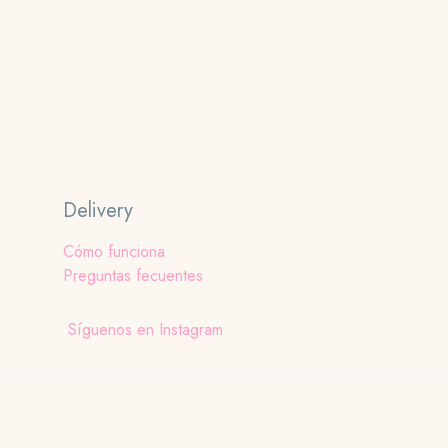
Las
opciones
se
pueden
elegir
en
la
página
Delivery
de
producto
Cómo funciona
Preguntas fecuentes
Síguenos en Instagram