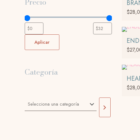
Precio
tiene
BRA
múltiples
$
28,
variantes
Las
opcione
se
END
Aplicar
pueden
$
27,0
elegir
en
la
Categoría
página
HEA
de
$
28,
product
Selecciona
una
categoría