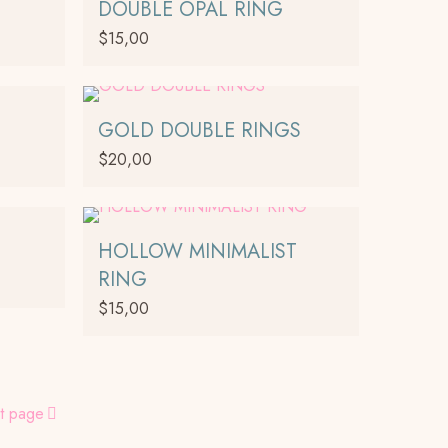
DOUBLE OPAL RING
$
15,00
GOLD DOUBLE RINGS
$
20,00
HOLLOW MINIMALIST
RING
$
15,00
Este
producto
tiene
t page
múltiples
variantes.