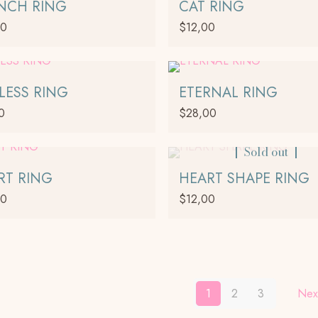
NCH RING
CAT RING
00
$
12,00
.
s
LESS RING
ETERNAL RING
0
$
28,00
Sold out
RT RING
HEART SHAPE RING
00
$
12,00
o
1
2
3
Nex