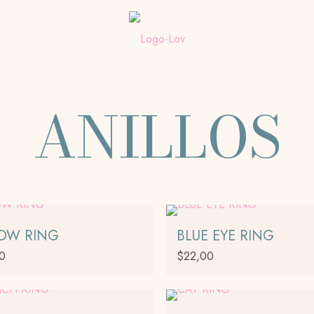
ANILLOS
OW RING
BLUE EYE RING
00
$
22,00
o