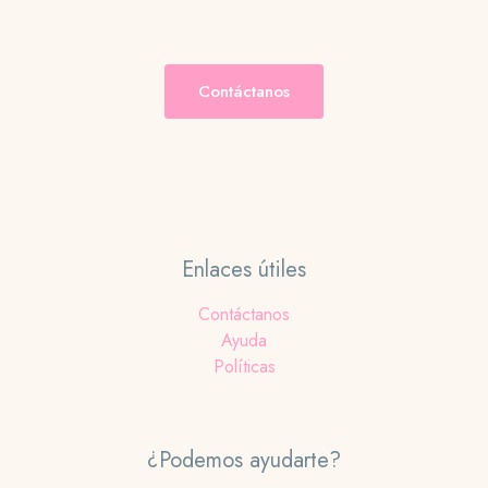
elegir
pueden
en
elegir
la
en
página
la
Contáctanos
de
página
producto
de
producto
Enlaces útiles
Contáctanos
Ayuda
Políticas
¿Podemos ayudarte?