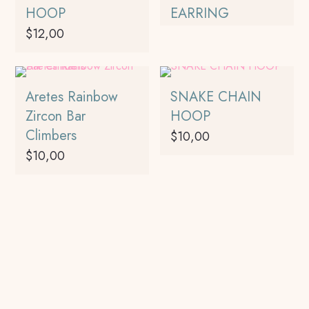
HOOP
EARRING
$
12,00
Este
producto
tiene
Aretes Rainbow
SNAKE CHAIN
múltiples
Zircon Bar
HOOP
variantes.
Climbers
$
10,00
Las
$
10,00
opciones
Este
se
producto
Este
pueden
tiene
producto
elegir
múltiples
tiene
en
variantes.
múltiples
la
Las
variantes.
página
opciones
Las
de
se
opciones
producto
pueden
se