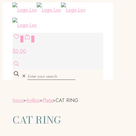
0
0
$0,00
✕
Inicio
>
Anillos
>
Plata
>
CAT RING
CAT RING