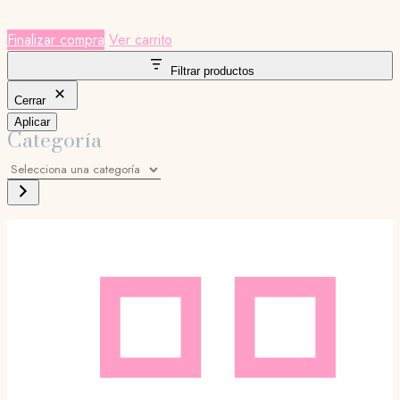
Finalizar compra
Ver carrito
Filtrar productos
Cerrar
Aplicar
Categoría
Selecciona
una
categoría