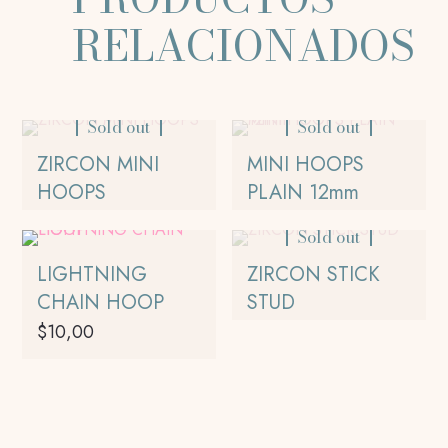
RELACIONADOS
Sold out
Sold out
ZIRCON MINI
MINI HOOPS
HOOPS
PLAIN 12mm
Sold out
LIGHTNING
ZIRCON STICK
CHAIN HOOP
STUD
$
10,00
Este
producto
tiene
múltiples