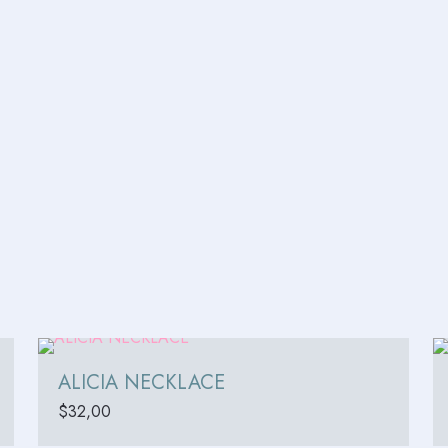
ALICIA NECKLACE
$
32,00