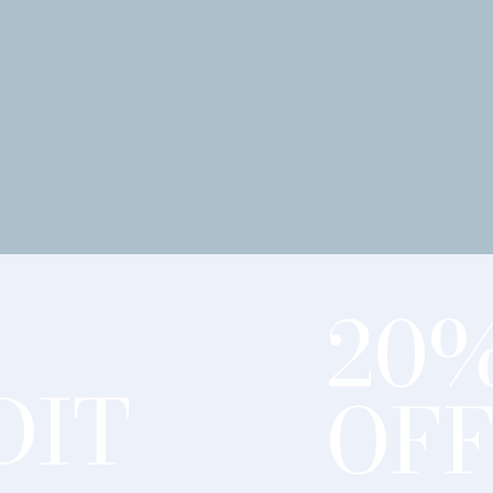
20
DIT
OF