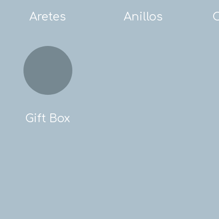
Aretes
Anillos
Gift Box