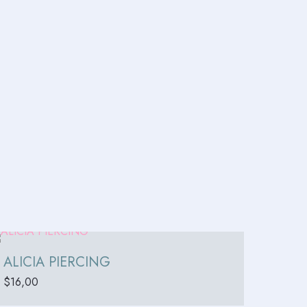
ALICIA PIERCING
$
16,00