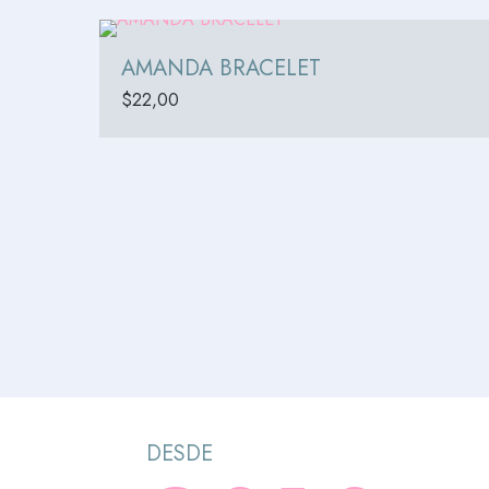
AMANDA BRACELET
$
22,00
DESDE