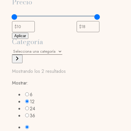
Precio
Aplicar
Categoría
Selecciona
una
categoría
Mostrando los 2 resultados
Mostrar:
6
12
24
36