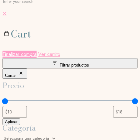
✕
Cart
Finalizar compra
Ver carrito
Filtrar productos
Cerrar
Precio
Aplicar
Categoría
Selecciona