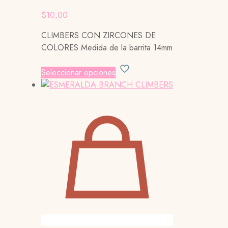
$
10,00
CLIMBERS CON ZIRCONES DE
COLORES Medida de la barrita 14mm
Este
Seleccionar opciones
producto
tiene
múltiples
variantes.
Las
opciones
se
pueden
elegir
en
la
página
de