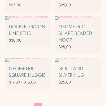
en
$
23,00
$
25,00
la
página
Este
de
producto
producto
tiene
DOUBLE ZIRCON
GEOMETRIC
múltiples
LINE STUD
SHAPE BEADED
variantes.
HOOP
$
30,00
Las
$
28,00
opciones
se
pueden
elegir
GEOMETRIC
GOLD AND
en
SQUARE HUGGIE
SILVER HUG
la
Rango
página
$
17,00
-
$
18,00
$
25,00
de
de
Este
precios:
producto
producto
desde
tiene
$17,00