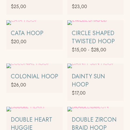
$
25,00
$
23,00
Este
producto
tiene
CATA HOOP
CIRCLE SHAPED
múltiples
TWISTED HOOP
$
20,00
variantes.
Rango
$
15,00
-
$
28,00
Las
de
opciones
Este
precios:
se
producto
desde
pueden
tiene
COLONIAL HOOP
DAINTY SUN
$15,00
elegir
múltiples
HOOP
hasta
$
26,00
en
variantes.
$28,00
$
17,00
la
Las
página
opciones
de
se
producto
pueden
DOUBLE HEART
DOUBLE ZIRCON
elegir
HUGGIE
BRAID HOOP