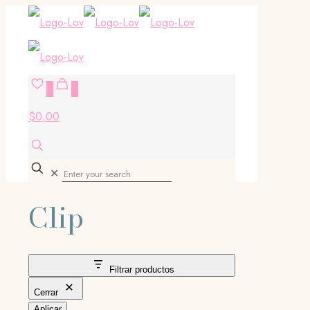
0
0
$0,00
✕
Clip
Filtrar productos
Cerrar
Aplicar