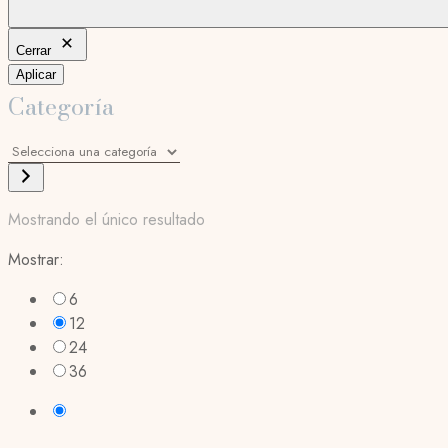
Cerrar
Aplicar
Categoría
Selecciona
una
categoría
Mostrando el único resultado
Mostrar:
6
12
24
36