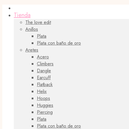
Tienda
The love edit
Anillos
Plata
Plata con baño de oro
Aretes
Acero
Climbers
Dangle
Earcuff
Flatback
Helix
Hoops
Huggies
Piercing
Plata
Plata con baño de oro