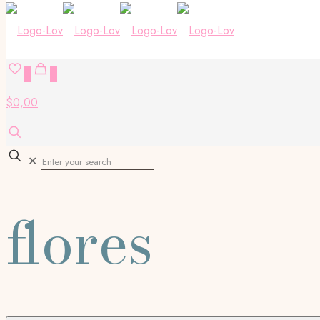
0
0
$0,00
✕
flores