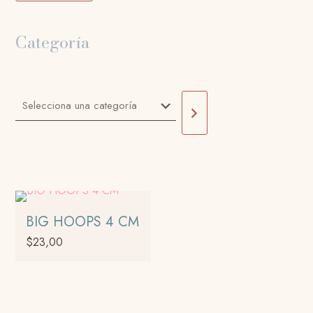
Categoría
Selecciona
una
categoría
BIG HOOPS 4 CM
$
23,00
Este
producto
tiene