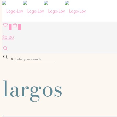
0
0
$0,00
✕
largos