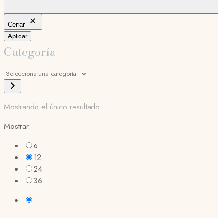
Cerrar
Aplicar
Categoría
Selecciona
una
categoría
Mostrando el único resultado
Mostrar:
6
12
24
36