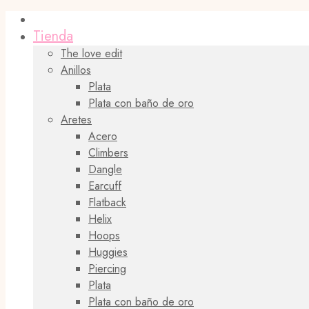
Tienda
The love edit
Anillos
Plata
Plata con baño de oro
Aretes
Acero
Climbers
Dangle
Earcuff
Flatback
Helix
Hoops
Huggies
Piercing
Plata
Plata con baño de oro