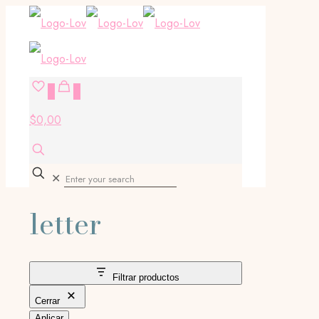
0
0
$0,00
✕
letter
Filtrar productos
Cerrar
Aplicar