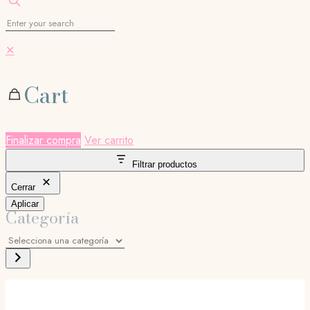
✕
Cart
Finalizar compra
Ver carrito
Filtrar productos
Cerrar
Aplicar
Categoría
Selecciona
una
categoría