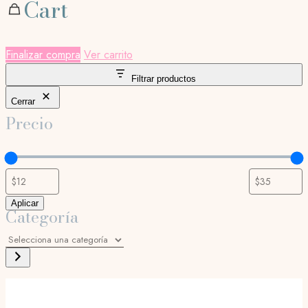
Cart
Finalizar compra
Ver carrito
Filtrar productos
Cerrar
Precio
Aplicar
Categoría
Selecciona
una
categoría