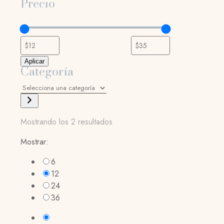
Precio
Aplicar
Categoría
Selecciona
una
categoría
Mostrando los 2 resultados
Mostrar:
6
12
24
36