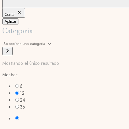
Cerrar
Aplicar
Categoría
Selecciona
una
categoría
Mostrando el único resultado
Mostrar:
6
12
24
36