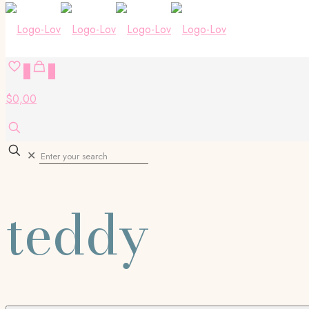
0
0
$0,00
✕
teddy