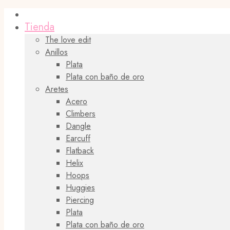
Tienda
The love edit
Anillos
Plata
Plata con baño de oro
Aretes
Acero
Climbers
Dangle
Earcuff
Flatback
Helix
Hoops
Huggies
Piercing
Plata
Plata con baño de oro