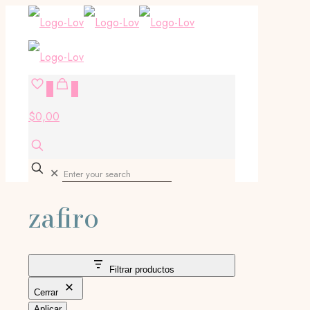
0
0
$0,00
✕
zafiro
Filtrar productos
Cerrar
Aplicar