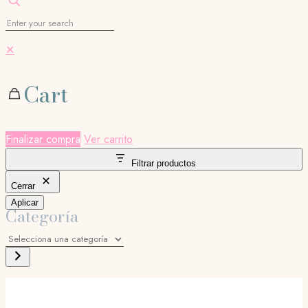
✕
Cart
Finalizar compra
Ver carrito
Filtrar productos
Cerrar
Aplicar
Categoría
Selecciona
una
categoría