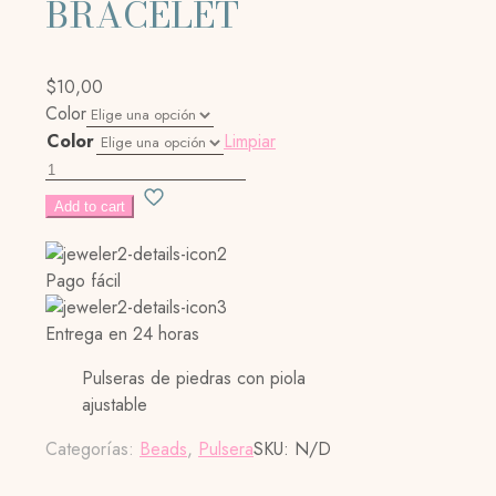
BRACELET
$
10,00
Color
Color
Limpiar
BOHO
STONE
Add to cart
BRACELET
cantidad
Pago fácil
Entrega en 24 horas
Pulseras de piedras con piola
ajustable
Categorías:
Beads
,
Pulsera
SKU:
N/D