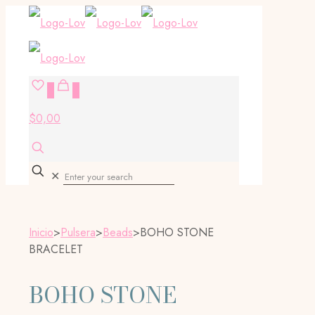
0
0
$0,00
✕
Inicio
>
Pulsera
>
Beads
>
BOHO STONE
BRACELET
BOHO STONE