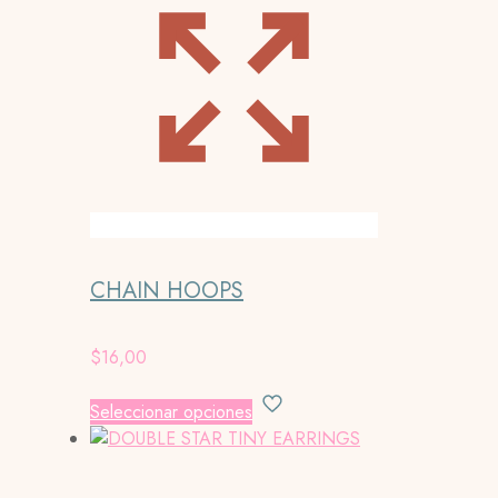
CHAIN HOOPS
$
16,00
Este
Seleccionar opciones
producto
tiene
múltiples