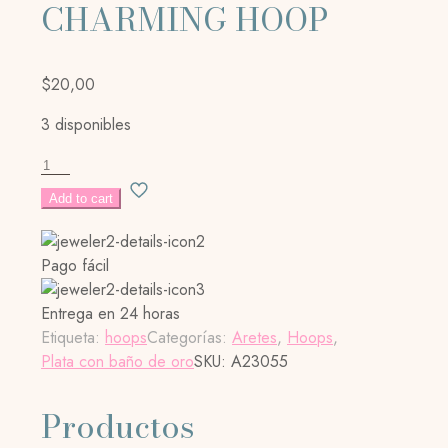
CHARMING HOOP
$
20,00
3 disponibles
CHARMING
HOOP
Add to cart
cantidad
Pago fácil
Entrega en 24 horas
Etiqueta:
hoops
Categorías:
Aretes
,
Hoops
,
Plata con baño de oro
SKU:
A23055
Productos