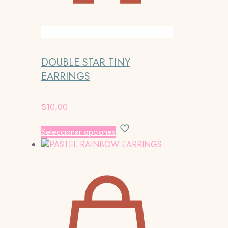
DOUBLE STAR TINY
EARRINGS
$
10,00
Este
Seleccionar opciones
producto
tiene
múltiples
variantes.
Las
opciones
se
pueden