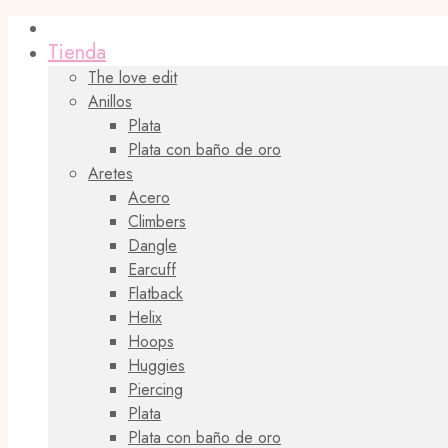
Tienda
The love edit
Anillos
Plata
Plata con baño de oro
Aretes
Acero
Climbers
Dangle
Earcuff
Flatback
Helix
Hoops
Huggies
Piercing
Plata
Plata con baño de oro