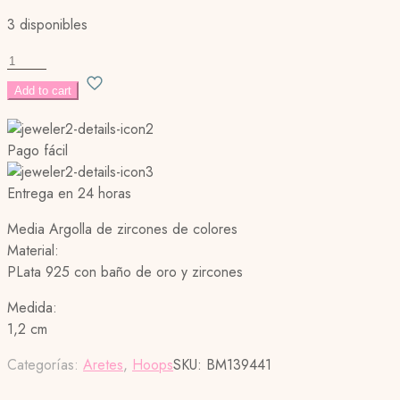
3 disponibles
RAINBOW
GLOW
Add to cart
HOOPS
cantidad
Pago fácil
Entrega en 24 horas
Media Argolla de zircones de colores
Material:
PLata 925 con baño de oro y zircones
Medida:
1,2 cm
Categorías:
Aretes
,
Hoops
SKU:
BM139441