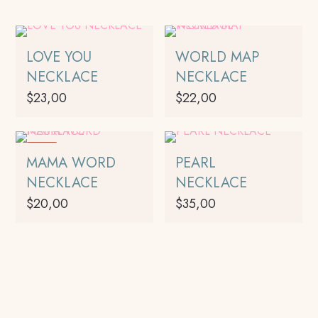
LOVE YOU
WORLD MAP
NECKLACE
NECKLACE
$
23,00
$
22,00
-17%
MAMA WORD
PEARL
NECKLACE
NECKLACE
$
20,00
$
35,00
Este
producto
tiene
múltiples
variantes.
Las