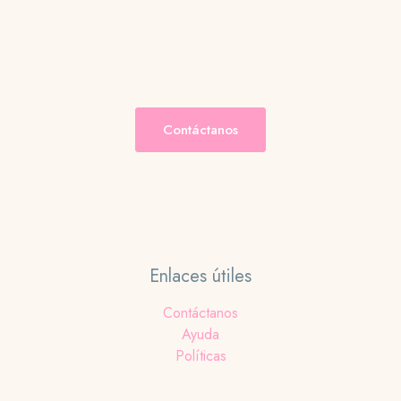
opciones
se
pueden
elegir
en
la
Contáctanos
página
de
producto
Enlaces útiles
Contáctanos
Ayuda
Políticas