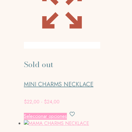
Sold out
MINI CHARMS NECKLACE
Rango
$
22,00
-
$
24,00
de
Este
precios:
Seleccionar opciones
producto
desde
tiene
$22,00