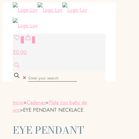
0
0
$0,00
✕
Inicio
>
Cadenas
>
Plata con baño de
oro
>
EYE PENDANT NECKLACE
EYE PENDANT