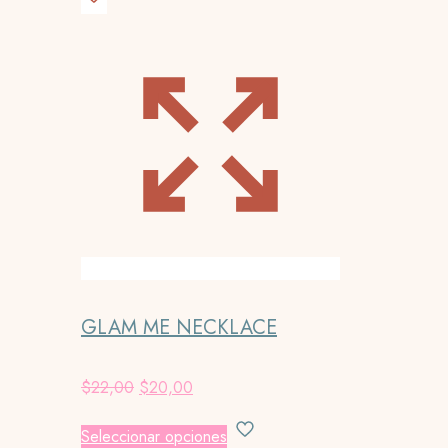
GLAM ME NECKLACE
El
El
$
22,00
$
20,00
precio
precio
Este
original
actual
Seleccionar opciones