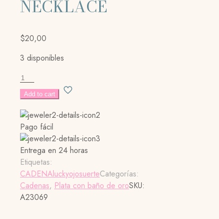
NECKLACE
$
20,00
3 disponibles
EYE
PENDANT
Add to cart
NECKLACE
cantidad
Pago fácil
Entrega en 24 horas
Etiquetas:
CADENA
lucky
ojo
suerte
Categorías:
Cadenas
,
Plata con baño de oro
SKU:
A23069