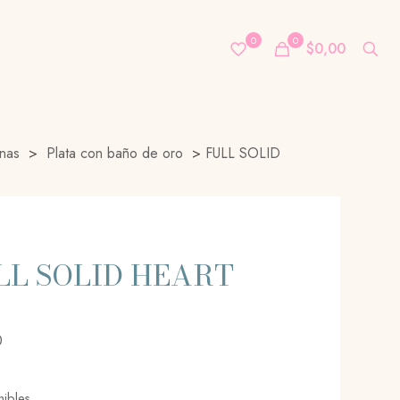
0
0
$0,00
nas
>
Plata con baño de oro
>
FULL SOLID
LL SOLID HEART
0
nibles