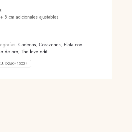
a:
+ 5 cm adicionales ajustables
tegorías:
Cadenas
,
Corazones
,
Plata con
o de oro
,
The love edit
KU:
D250415024