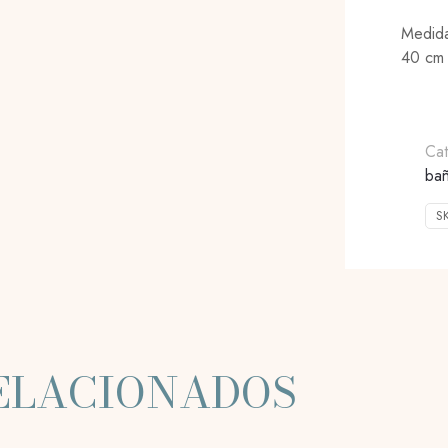
Medid
40 cm 
Ca
bañ
S
ELACIONADOS