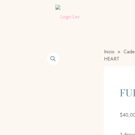
Inicio
>
Cade
HEART
FU
$
40,0
3 dispo