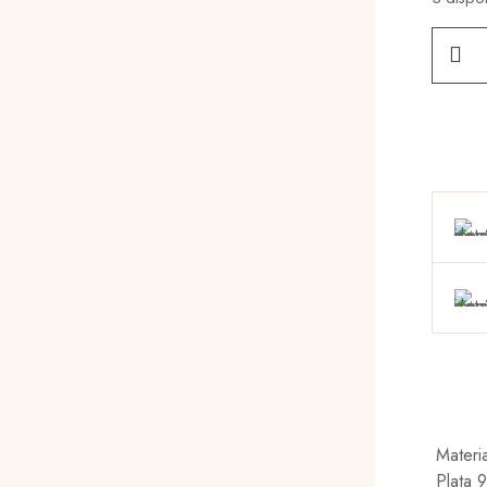
FULL
SOLID
HEART
cantid
Materia
Plata 