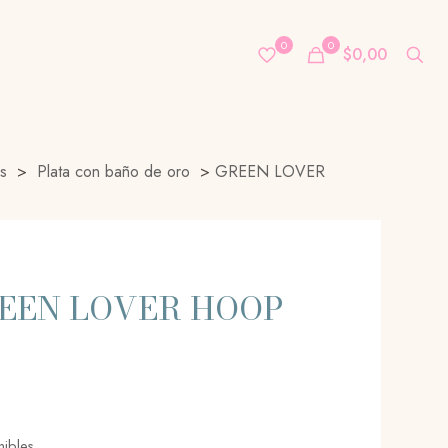
0
0
$0,00
s
>
Plata con baño de oro
>
GREEN LOVER
EEN LOVER HOOP
nibles