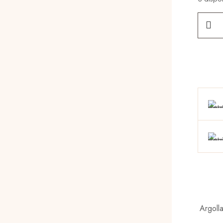
GREEN
LOVER
HOOP
cantid
Argoll