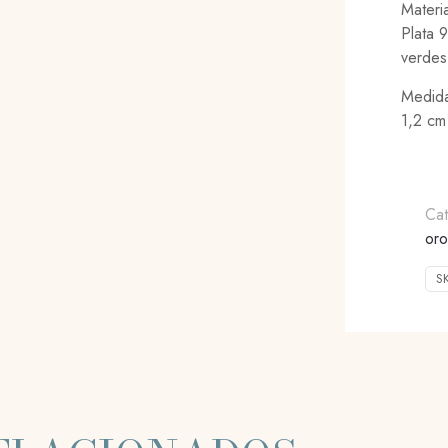
Materia
Plata 
verdes
Medid
1,2 cm
Ca
oro
S