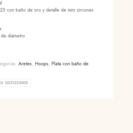
l:
925 con baño de oro y detalle de mini zircones
a:
 de diámetro
tegorías:
Aretes
,
Hoops
,
Plata con baño de
KU:
D231223005