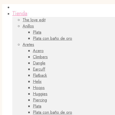
Tienda
The love edit
Anillos
Plata
Plata con baño de oro
Aretes
Acero
Climbers
Dangle
Earcuff
Flatback
Helix
Hoops
Huggies
Piercing
Plata
Plata con baño de oro