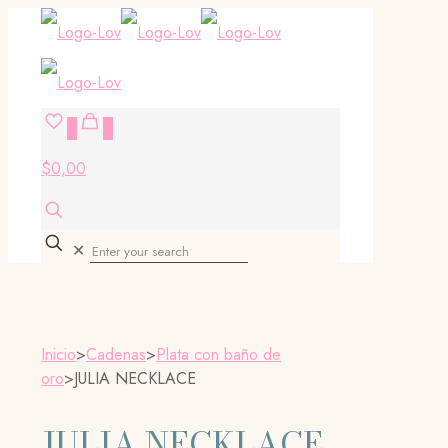
0
0
$0,00
✕
Inicio
>
Cadenas
>
Plata con baño de
oro
>
JULIA NECKLACE
JULIA NECKLACE