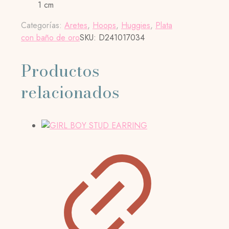
1 cm
Categorías:
Aretes
,
Hoops
,
Huggies
,
Plata
con baño de oro
SKU:
D241017034
Productos
relacionados