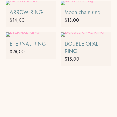
ARROW RING
Moon chain ring
$
14,00
$
13,00
Este
producto
tiene
ETERNAL RING
DOUBLE OPAL
múltiples
RING
$
28,00
variantes.
$
15,00
Las
opciones
se
pueden
elegir
en
la
página
de