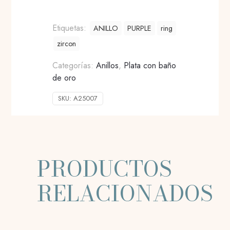
Etiquetas:
ANILLO
PURPLE
ring
zircon
Categorías:
Anillos
,
Plata con baño
de oro
SKU:
A25007
PRODUCTOS
RELACIONADOS