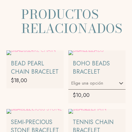
PRODUCTOS
RELACIONADOS
BEAD PEARL
BOHO BEADS
CHAIN BRACELET
BRACELET
$
18,00
$
10,00
Este
producto
tiene
SEMI-PRECIOUS
TENNIS CHAIN
múltiples
STONE BRACELET
BRACELET