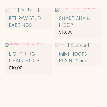
Sold out
PET PAW STUD
SNAKE CHAIN
EARRINGS
HOOP
$
10,00
Este
Sold out
producto
tiene
LIGHTNING
MINI HOOPS
múltiples
CHAIN HOOP
PLAIN 12mm
variantes.
$
10,00
Las
opciones
Este
se
producto
pueden
tiene
elegir
múltiples
en
variantes.
la
Las