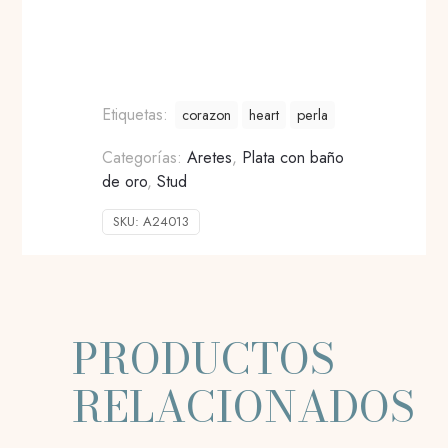
Etiquetas:
corazon
heart
perla
Categorías:
Aretes
,
Plata con baño
de oro
,
Stud
SKU:
A24013
PRODUCTOS
RELACIONADOS