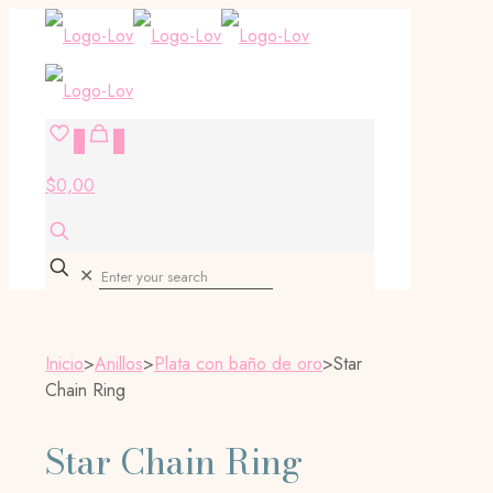
0
0
$0,00
✕
Inicio
>
Anillos
>
Plata con baño de oro
>
Star
Chain Ring
Star Chain Ring