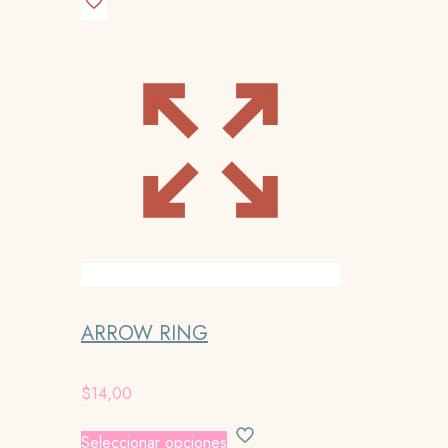
ARROW RING
$
14,00
Este
Seleccionar opciones