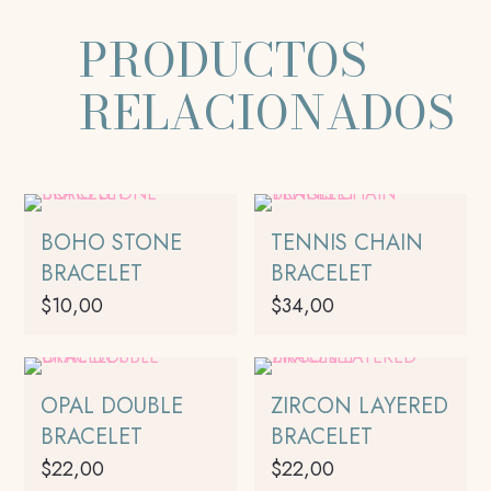
PRODUCTOS
RELACIONADOS
BOHO STONE
TENNIS CHAIN
BRACELET
BRACELET
$
10,00
$
34,00
Este
producto
tiene
OPAL DOUBLE
ZIRCON LAYERED
múltiples
BRACELET
BRACELET
variantes.
$
22,00
$
22,00
Las