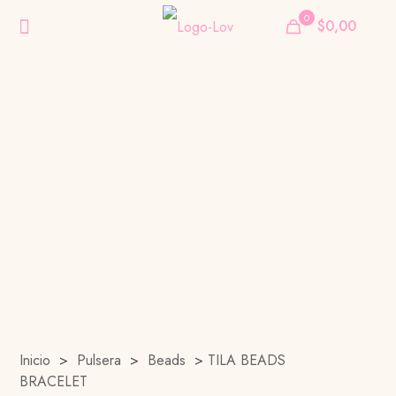
0
$0,00
Inicio
>
Pulsera
>
Beads
>
TILA BEADS
BRACELET