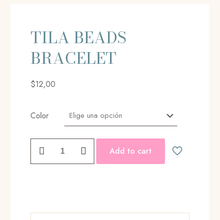
TILA BEADS
BRACELET
$
12,00
Color
TILA
Add to cart
BEADS
BRACELET
cantidad